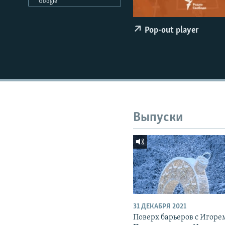
РАСПИСАНИЕ ВЕЩАНИЯ
Google
ПОДПИШИТЕСЬ НА РАССЫЛКУ
Pop-out player
Выпуски
31 ДЕКАБРЯ 2021
Поверх барьеров с Игоре