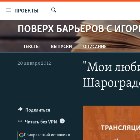
Ссылки
ПРОЕКТЫ
для
Искать
упрощенного
ПОВЕРХ БАРЬЕРОВ С ИГО
ПРОГРАММЫ
доступа
ПОДКАСТЫ
Вернуться
ТЕКСТЫ
ВЫПУСКИ
ОПИСАНИЕ
АВТОРСКИЕ ПРОЕКТЫ
к
основному
ЦИТАТЫ СВОБОДЫ
20 января 2012
"Мои люб
содержанию
МНЕНИЯ
Вернутся
Шароград
КУЛЬТУРА
к
главной
IDEL.РЕАЛИИ
навигации
КАВКАЗ.РЕАЛИИ
Вернутся
Поделиться
к
СЕВЕР.РЕАЛИИ
Читать без VPN
поиску
СИБИРЬ.РЕАЛИИ
Приоритетный источник в