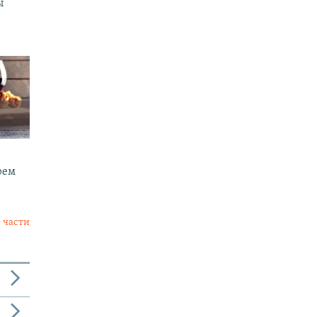
ы
рем
 части