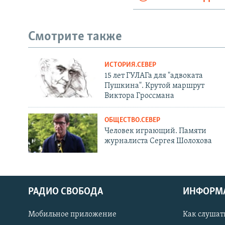
Смотрите также
ИСТОРИЯ.СЕВЕР
15 лет ГУЛАГа для "адвоката
Пушкина". Крутой маршрут
Виктора Гроссмана
ОБЩЕСТВО.СЕВЕР
Человек играющий. Памяти
журналиста Сергея Шолохова
РАДИО СВОБОДА
ИНФОРМ
Мобильное приложение
Как слушат
СОЦИАЛЬНЫЕ СЕТИ