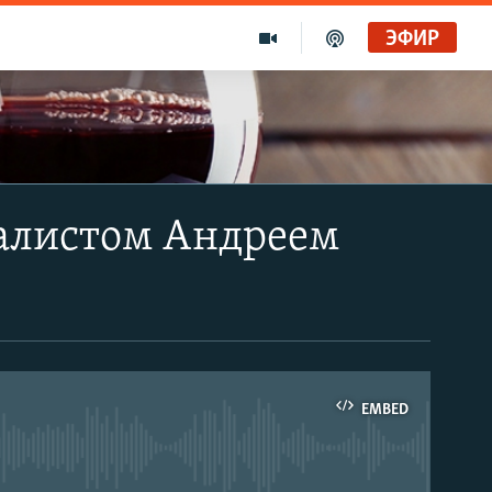
ЭФИР
алистом Андреем
EMBED
able