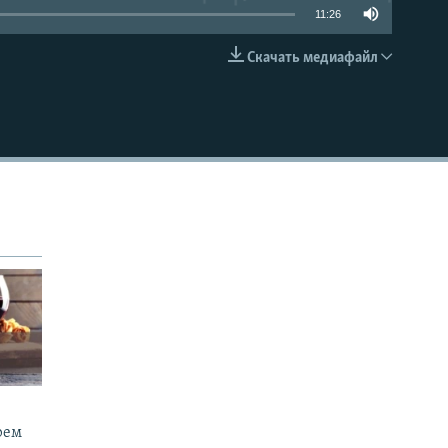
11:26
Скачать медиафайл
EMBED
рем