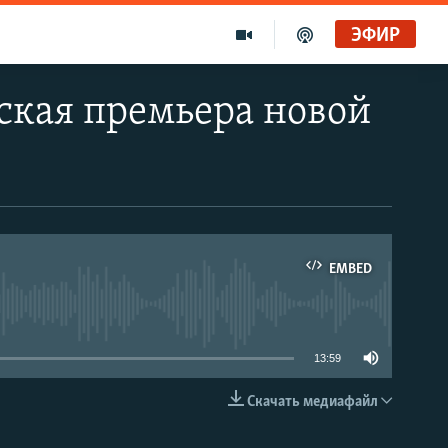
ЭФИР
кая премьера новой
EMBED
able
13:59
Скачать медиафайл
EMBED