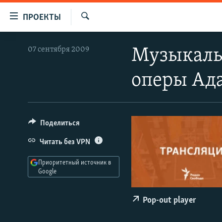
Ссылки
ПРОЕКТЫ
для
Искать
упрощенного
ПРОГРАММЫ
07 сентября 2009
Музыкаль
доступа
ПОДКАСТЫ
Вернуться
оперы Ад
АВТОРСКИЕ ПРОЕКТЫ
к
основному
ЦИТАТЫ СВОБОДЫ
содержанию
МНЕНИЯ
Вернутся
Поделиться
КУЛЬТУРА
к
Читать без VPN
главной
IDEL.РЕАЛИИ
навигации
Приоритетный источник в
КАВКАЗ.РЕАЛИИ
Вернутся
Google
к
СЕВЕР.РЕАЛИИ
поиску
Pop-out player
СИБИРЬ.РЕАЛИИ