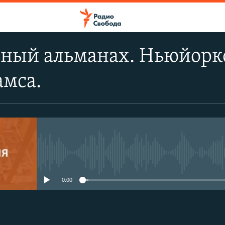
ный альманах. Ньюйоркс
амса.
No media source currently avail
0:00