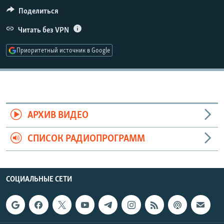
РАСПИСАНИЕ ВЕЩАНИЯ
Поделиться
ПОДПИШИТЕСЬ НА РАССЫЛКУ
Читать без VPN
Приоритетный источник в Google
СОЦИАЛЬНЫЕ СЕТИ
АРХИВ ВИДЕО
Все сайты РСЕ/РС
СПИСОК РАДИОПРОГРАММ
СОЦИАЛЬНЫЕ СЕТИ