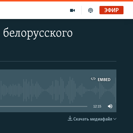
ЭФИР
е белорусского
EMBED
able
12:15
Скачать медиафайл
EMBED