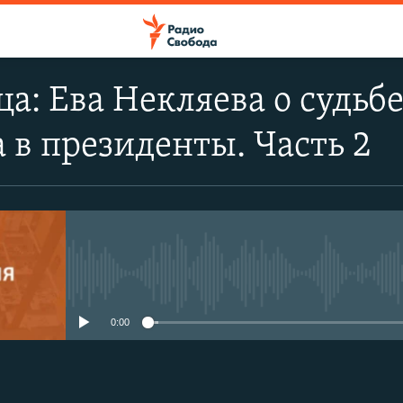
ца: Ева Некляева о судьб
 в президенты. Часть 2
No media source currently avail
0:00