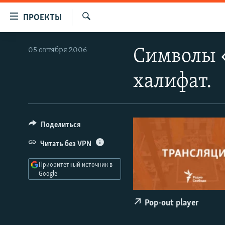
Ссылки
ПРОЕКТЫ
для
Искать
упрощенного
ПРОГРАММЫ
05 октября 2006
Символы 
доступа
ПОДКАСТЫ
Вернуться
халифат.
АВТОРСКИЕ ПРОЕКТЫ
к
основному
ЦИТАТЫ СВОБОДЫ
содержанию
МНЕНИЯ
Вернутся
Поделиться
КУЛЬТУРА
к
Читать без VPN
главной
IDEL.РЕАЛИИ
навигации
Приоритетный источник в
КАВКАЗ.РЕАЛИИ
Вернутся
Google
к
СЕВЕР.РЕАЛИИ
поиску
Pop-out player
СИБИРЬ.РЕАЛИИ