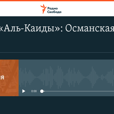
«Аль-Каиды»: Османская
No media source currently avail
0:00