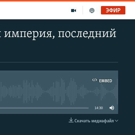
ЭФИР
 империя, последний
EMBED
able
14:30
Скачать медиафайл
EMBED