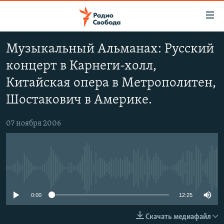
Ссылки
для
упрощенного
Музыкальный Альманах: Русский
ПРОГРАММЫ
доступа
концерт в Карнеги-холл,
ПОДКАСТЫ
Вернуться
Китайская опера в Метрополитен,
к
АВТОРСКИЕ ПРОЕКТЫ
Шостакович в Америке.
основному
ЦИТАТЫ СВОБОДЫ
содержанию
Вернутся
07 ноября 2006
МНЕНИЯ
к
КУЛЬТУРА
главной
навигации
IDEL.РЕАЛИИ
Вернутся
No media source currently available
КАВКАЗ.РЕАЛИИ
к
0:00
12:25
СЕВЕР.РЕАЛИИ
поиску
СИБИРЬ.РЕАЛИИ
Скачать медиафайл