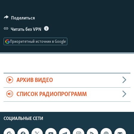
РАСПИСАНИЕ ВЕЩАНИЯ
ПОДПИШИТЕСЬ НА РАССЫЛКУ
Поделиться
Читать без VPN
СОЦИАЛЬНЫЕ СЕТИ
Приоритетный источник в Google
Все сайты РСЕ/РС
АРХИВ ВИДЕО
СПИСОК РАДИОПРОГРАММ
СОЦИАЛЬНЫЕ СЕТИ