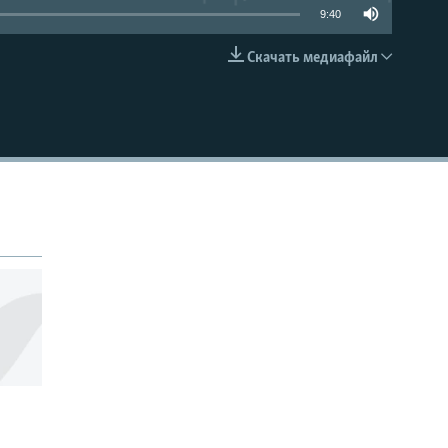
9:40
Скачать медиафайл
EMBED