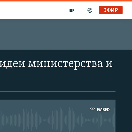
ЭФИР
идеи министерства и
EMBED
able