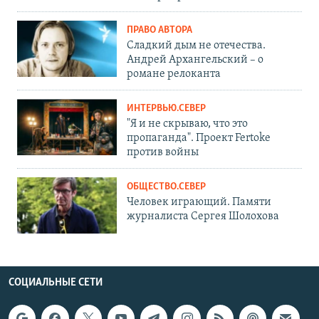
ПРАВО АВТОРА
Сладкий дым не отечества.
Андрей Архангельский – о
романе релоканта
ИНТЕРВЬЮ.СЕВЕР
"Я и не скрываю, что это
пропаганда". Проект Fertoke
против войны
ОБЩЕСТВО.СЕВЕР
Человек играющий. Памяти
журналиста Сергея Шолохова
СОЦИАЛЬНЫЕ СЕТИ