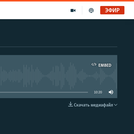
ЭФИР
EMBED
able
10:20
Скачать медиафайл
EMBED