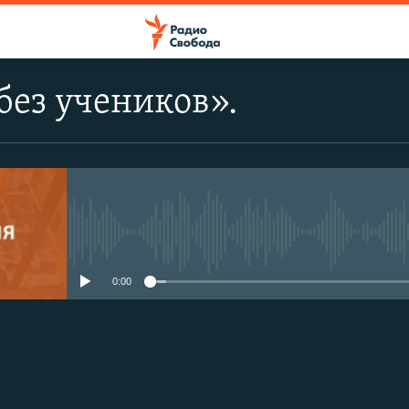
без учеников».
No media source currently avail
0:00