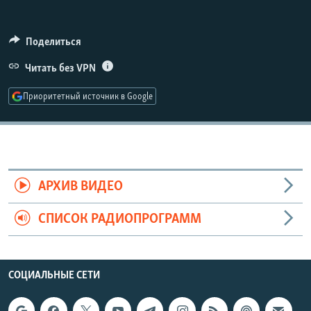
РАСПИСАНИЕ ВЕЩАНИЯ
ПОДПИШИТЕСЬ НА РАССЫЛКУ
Поделиться
Читать без VPN
СОЦИАЛЬНЫЕ СЕТИ
Приоритетный источник в Google
Все сайты РСЕ/РС
АРХИВ ВИДЕО
СПИСОК РАДИОПРОГРАММ
СОЦИАЛЬНЫЕ СЕТИ