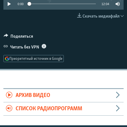
0:00
12:04
РАСПИСАНИЕ ВЕЩАНИЯ
ПОДПИШИТЕСЬ НА РАССЫЛКУ
Скачать медиафайл
СОЦИАЛЬНЫЕ СЕТИ
Поделиться
Читать без VPN
Приоритетный источник в Google
Все сайты РСЕ/РС
АРХИВ ВИДЕО
СПИСОК РАДИОПРОГРАММ