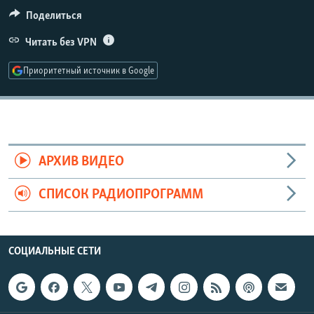
РАСПИСАНИЕ ВЕЩАНИЯ
Поделиться
ПОДПИШИТЕСЬ НА РАССЫЛКУ
Читать без VPN
Приоритетный источник в Google
СОЦИАЛЬНЫЕ СЕТИ
АРХИВ ВИДЕО
Все сайты РСЕ/РС
СПИСОК РАДИОПРОГРАММ
СОЦИАЛЬНЫЕ СЕТИ