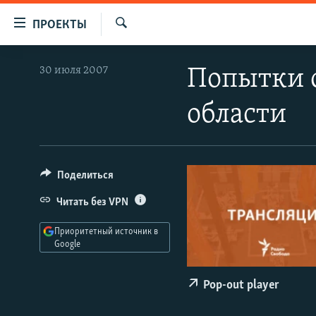
Ссылки
ПРОЕКТЫ
для
Искать
упрощенного
ПРОГРАММЫ
30 июля 2007
Попытки 
доступа
ПОДКАСТЫ
Вернуться
области
АВТОРСКИЕ ПРОЕКТЫ
к
основному
ЦИТАТЫ СВОБОДЫ
содержанию
МНЕНИЯ
Вернутся
Поделиться
КУЛЬТУРА
к
Читать без VPN
главной
IDEL.РЕАЛИИ
навигации
Приоритетный источник в
КАВКАЗ.РЕАЛИИ
Вернутся
Google
к
СЕВЕР.РЕАЛИИ
поиску
Pop-out player
СИБИРЬ.РЕАЛИИ