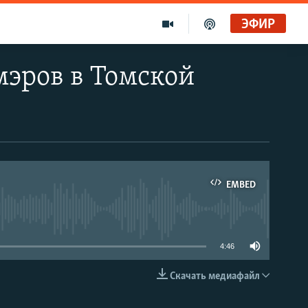
ЭФИР
эров в Томской
EMBED
able
4:46
Скачать медиафайл
EMBED