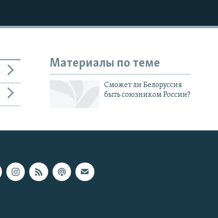
Материалы по теме
Сможет ли Белоруссия
быть союзником России?