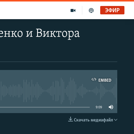
ЭФИР
енко и Виктора
EMBED
able
9:09
Скачать медиафайл
EMBED