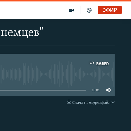
ЭФИР
 немцев"
EMBED
able
10:01
Скачать медиафайл
EMBED