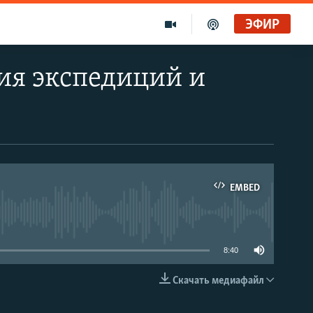
ЭФИР
ия экспедиций и
EMBED
able
8:40
Скачать медиафайл
EMBED