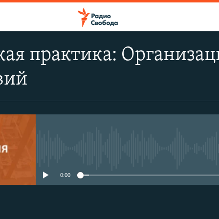
ая практика: Организац
вий
No media source currently avail
0:00