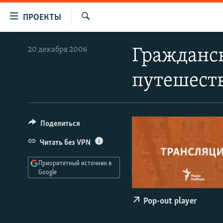
Ссылки
ПРОЕКТЫ
для
Искать
упрощенного
ПРОГРАММЫ
20 декабря 2006
Гражданск
доступа
ПОДКАСТЫ
Вернуться
путешест
АВТОРСКИЕ ПРОЕКТЫ
к
основному
ЦИТАТЫ СВОБОДЫ
содержанию
МНЕНИЯ
Вернутся
Поделиться
КУЛЬТУРА
к
Читать без VPN
главной
IDEL.РЕАЛИИ
навигации
Приоритетный источник в
КАВКАЗ.РЕАЛИИ
Вернутся
Google
к
СЕВЕР.РЕАЛИИ
поиску
Pop-out player
СИБИРЬ.РЕАЛИИ