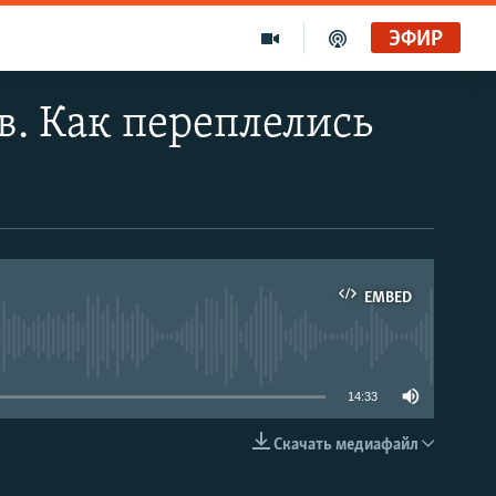
ЭФИР
в. Как переплелись
EMBED
able
14:33
Скачать медиафайл
EMBED