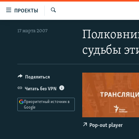
Ссылки
ПРОЕКТЫ
для
Искать
упрощенного
ПРОГРАММЫ
17 марта 2007
Полковник
доступа
ПОДКАСТЫ
Вернуться
судьбы эт
АВТОРСКИЕ ПРОЕКТЫ
к
основному
ЦИТАТЫ СВОБОДЫ
содержанию
МНЕНИЯ
Вернутся
Поделиться
КУЛЬТУРА
к
Читать без VPN
главной
IDEL.РЕАЛИИ
навигации
Приоритетный источник в
КАВКАЗ.РЕАЛИИ
Вернутся
Google
к
СЕВЕР.РЕАЛИИ
поиску
Pop-out player
СИБИРЬ.РЕАЛИИ