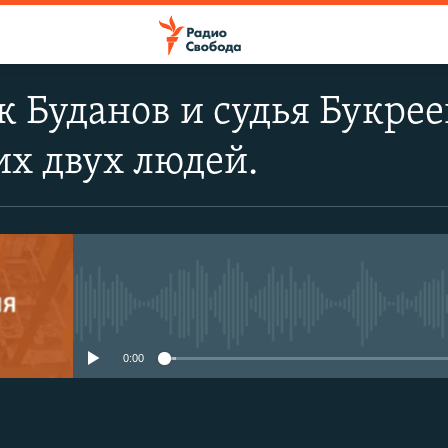
 Буданов и судья Букрее
их двух людей.
No media source currently avail
0:00