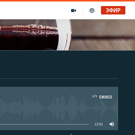
ЭФИР
EMBED
able
13:52