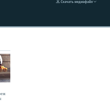
Скачать медиафайл
EMBED
рем
ы