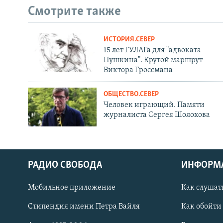
Смотрите также
ИСТОРИЯ.СЕВЕР
15 лет ГУЛАГа для "адвоката
Пушкина". Крутой маршрут
Виктора Гроссмана
ОБЩЕСТВО.СЕВЕР
Человек играющий. Памяти
журналиста Сергея Шолохова
РАДИО СВОБОДА
ИНФОРМ
Мобильное приложение
Как слушат
СОЦИАЛЬНЫЕ СЕТИ
Стипендия имени Петра Вайля
Как обойти