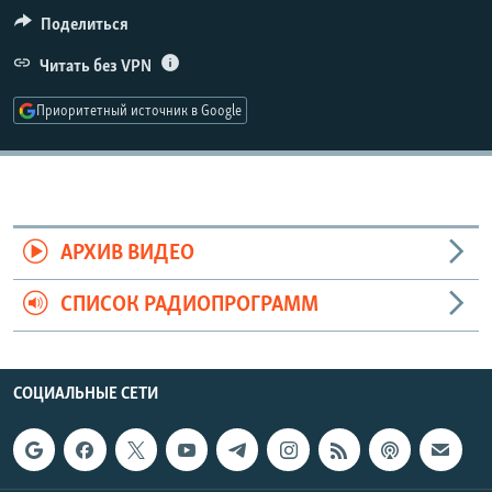
РАСПИСАНИЕ ВЕЩАНИЯ
Поделиться
ПОДПИШИТЕСЬ НА РАССЫЛКУ
Читать без VPN
Приоритетный источник в Google
СОЦИАЛЬНЫЕ СЕТИ
АРХИВ ВИДЕО
Все сайты РСЕ/РС
СПИСОК РАДИОПРОГРАММ
СОЦИАЛЬНЫЕ СЕТИ