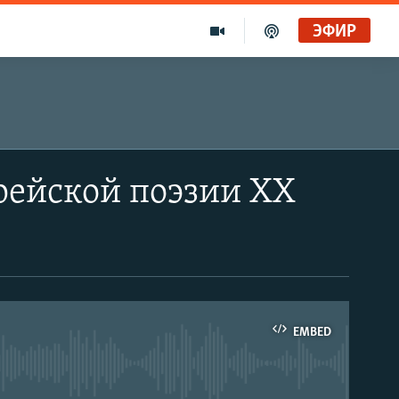
ЭФИР
рейской поэзии ХХ
EMBED
able