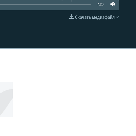
7:26
Скачать медиафайл
EMBED