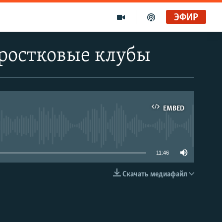
ЭФИР
ростковые клубы
EMBED
able
11:46
Скачать медиафайл
EMBED