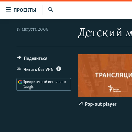
Ссылки
ПРОЕКТЫ
для
Искать
упрощенного
ПРОГРАММЫ
19 августа 2008
Детский 
доступа
ПОДКАСТЫ
Вернуться
АВТОРСКИЕ ПРОЕКТЫ
к
основному
ЦИТАТЫ СВОБОДЫ
Поделиться
содержанию
МНЕНИЯ
Читать без VPN
Вернутся
КУЛЬТУРА
к
Приоритетный источник в
главной
Google
IDEL.РЕАЛИИ
навигации
КАВКАЗ.РЕАЛИИ
Вернутся
Pop-out player
к
СЕВЕР.РЕАЛИИ
поиску
СИБИРЬ.РЕАЛИИ