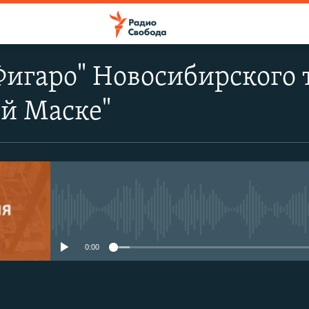
Фигаро" Новосибирского 
ой Маске"
No media source currently avail
0:00