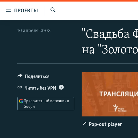
Ссылки
ПРОЕКТЫ
для
Искать
упрощенного
ПРОГРАММЫ
10 апреля 2008
"Свадьба 
доступа
ПОДКАСТЫ
Вернуться
на "Золот
АВТОРСКИЕ ПРОЕКТЫ
к
основному
ЦИТАТЫ СВОБОДЫ
содержанию
МНЕНИЯ
Вернутся
Поделиться
КУЛЬТУРА
к
Читать без VPN
главной
IDEL.РЕАЛИИ
навигации
Приоритетный источник в
КАВКАЗ.РЕАЛИИ
Вернутся
Google
к
СЕВЕР.РЕАЛИИ
поиску
Pop-out player
СИБИРЬ.РЕАЛИИ