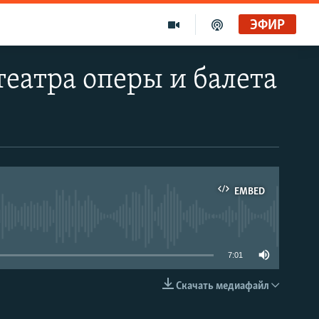
ЭФИР
театра оперы и балета
EMBED
able
7:01
Скачать медиафайл
EMBED