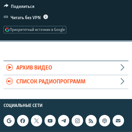
РАСПИСАНИЕ ВЕЩАНИЯ
Поделиться
ПОДПИШИТЕСЬ НА РАССЫЛКУ
Читать без VPN
Приоритетный источник в Google
СОЦИАЛЬНЫЕ СЕТИ
АРХИВ ВИДЕО
Все сайты РСЕ/РС
СПИСОК РАДИОПРОГРАММ
СОЦИАЛЬНЫЕ СЕТИ