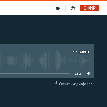
ЭФИР
EMBED
able
12:03
Скачать медиафайл
EMBED