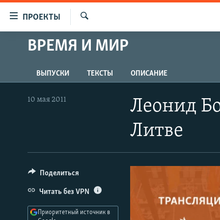
Ссылки
ПРОЕКТЫ
для
Искать
упрощенного
ВРЕМЯ И МИР
ПРОГРАММЫ
доступа
ПОДКАСТЫ
Вернуться
ВЫПУСКИ
ТЕКСТЫ
ОПИСАНИЕ
АВТОРСКИЕ ПРОЕКТЫ
к
основному
ЦИТАТЫ СВОБОДЫ
10 мая 2011
Леонид Бо
содержанию
МНЕНИЯ
Вернутся
Литве
КУЛЬТУРА
к
главной
IDEL.РЕАЛИИ
навигации
КАВКАЗ.РЕАЛИИ
Вернутся
Поделиться
к
СЕВЕР.РЕАЛИИ
Читать без VPN
поиску
СИБИРЬ.РЕАЛИИ
Приоритетный источник в