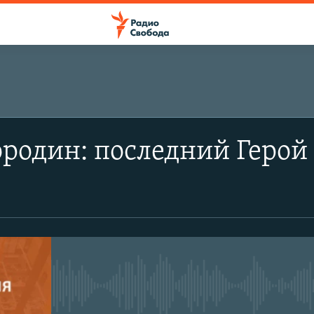
родин: последний Герой 
No media source currently avail