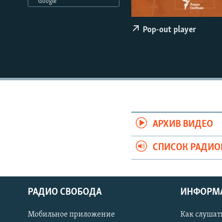
РАСПИСАНИЕ ВЕЩАНИЯ
Google
ПОДПИШИТЕСЬ НА РАССЫЛКУ
Pop-out player
АРХИВ ВИДЕО
СПИСОК РАДИ
РАДИО СВОБОДА
ИНФОРМ
Мобильное приложение
Как слушат
СОЦИАЛЬНЫЕ СЕТИ