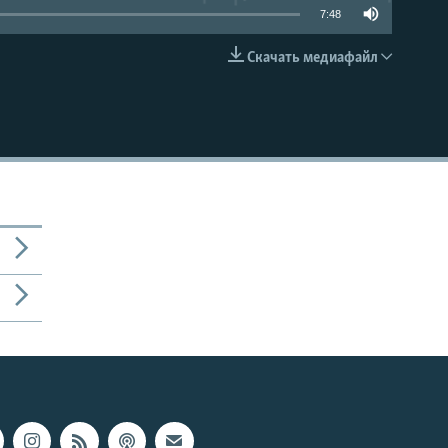
7:48
Скачать медиафайл
EMBED