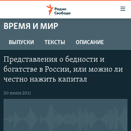
Ссылки
для
упрощенного
ВРЕМЯ И МИР
ПРОГРАММЫ
доступа
ПОДКАСТЫ
ВЫПУСКИ
ТЕКСТЫ
ОПИСАНИЕ
Вернуться
к
АВТОРСКИЕ ПРОЕКТЫ
основному
Представления о бедности и
ЦИТАТЫ СВОБОДЫ
содержанию
богатстве в России, или можно ли
Вернутся
МНЕНИЯ
честно нажить капитал
к
КУЛЬТУРА
главной
30 июня 2011
навигации
IDEL.РЕАЛИИ
Вернутся
КАВКАЗ.РЕАЛИИ
к
СЕВЕР.РЕАЛИИ
поиску
No media source currently available
СИБИРЬ.РЕАЛИИ