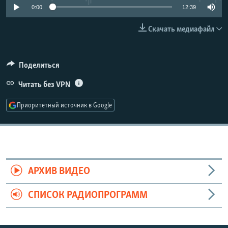
0:00
12:39
РАСПИСАНИЕ ВЕЩАНИЯ
ПОДПИШИТЕСЬ НА РАССЫЛКУ
Скачать медиафайл
СОЦИАЛЬНЫЕ СЕТИ
Поделиться
Читать без VPN
Приоритетный источник в Google
Все сайты РСЕ/РС
АРХИВ ВИДЕО
СПИСОК РАДИОПРОГРАММ