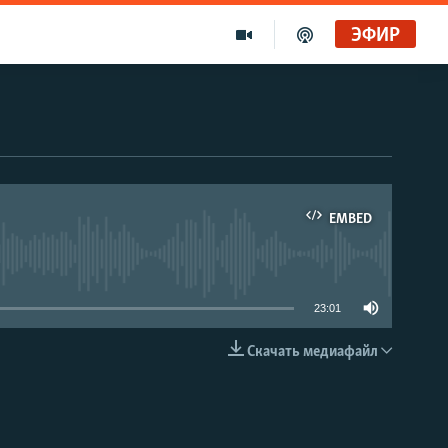
ЭФИР
EMBED
able
23:01
Скачать медиафайл
EMBED