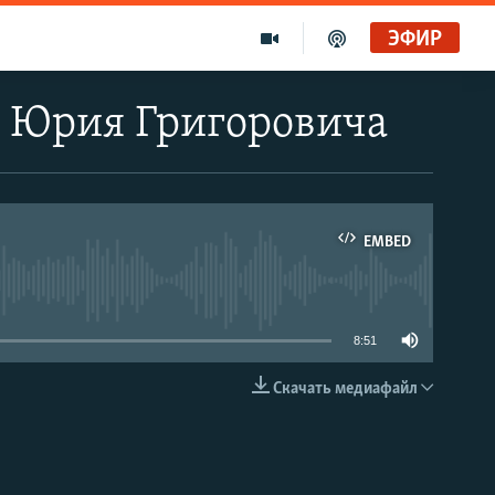
ЭФИР
 Юрия Григоровича
EMBED
able
8:51
Скачать медиафайл
EMBED