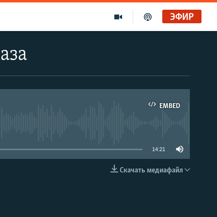
ЭФИР
аза
EMBED
able
14:21
Скачать медиафайл
EMBED