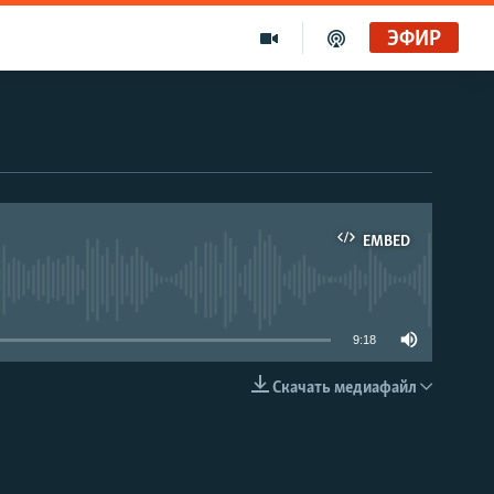
ЭФИР
EMBED
able
9:18
Скачать медиафайл
EMBED