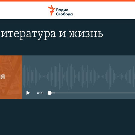
итература и жизнь
No media source currently avail
0:00