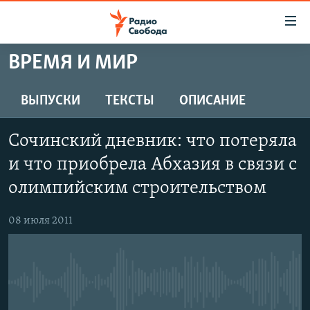
Ссылки
для
упрощенного
ВРЕМЯ И МИР
ПРОГРАММЫ
доступа
ПОДКАСТЫ
ВЫПУСКИ
ТЕКСТЫ
ОПИСАНИЕ
Вернуться
к
АВТОРСКИЕ ПРОЕКТЫ
основному
Сочинский дневник: что потеряла
ЦИТАТЫ СВОБОДЫ
содержанию
и что приобрела Абхазия в связи с
Вернутся
МНЕНИЯ
олимпийским строительством
к
КУЛЬТУРА
главной
08 июля 2011
навигации
IDEL.РЕАЛИИ
Вернутся
КАВКАЗ.РЕАЛИИ
к
СЕВЕР.РЕАЛИИ
поиску
No media source currently available
СИБИРЬ.РЕАЛИИ