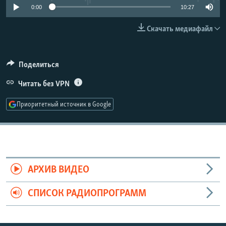
0:00
10:27
РАСПИСАНИЕ ВЕЩАНИЯ
ПОДПИШИТЕСЬ НА РАССЫЛКУ
Скачать медиафайл
СОЦИАЛЬНЫЕ СЕТИ
Поделиться
Читать без VPN
Приоритетный источник в Google
Все сайты РСЕ/РС
АРХИВ ВИДЕО
СПИСОК РАДИОПРОГРАММ