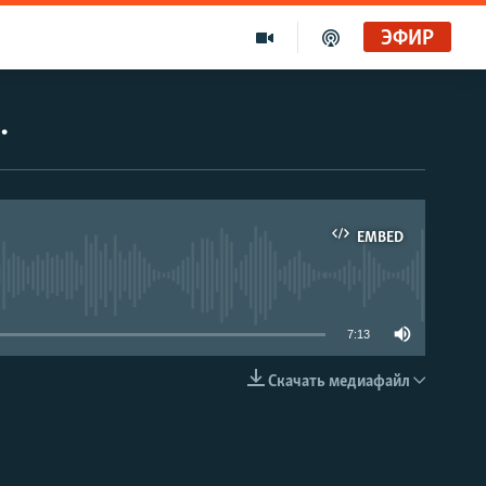
ЭФИР
.
EMBED
able
7:13
Скачать медиафайл
EMBED