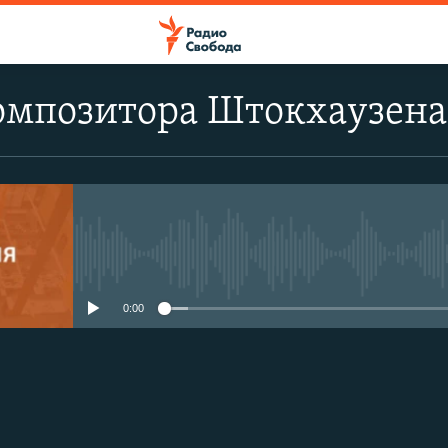
омпозитора Штокхаузена
No media source currently avail
0:00