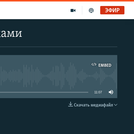
ЭФИР
ками
EMBED
able
11:07
Скачать медиафайл
EMBED