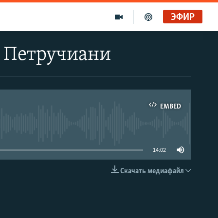
ЭФИР
ь Петручиани
EMBED
able
14:02
Скачать медиафайл
EMBED