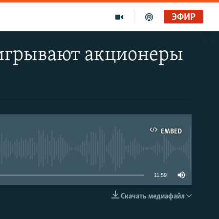
ЭФИР
ыигрывают акционеры
EMBED
able
11:59
Скачать медиафайл
EMBED