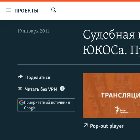
Ссылки
ПРОЕКТЫ
для
Искать
упрощенного
ПРОГРАММЫ
19 января 2011
Судебная 
доступа
ПОДКАСТЫ
Вернуться
ЮКОСа. П
АВТОРСКИЕ ПРОЕКТЫ
к
основному
ЦИТАТЫ СВОБОДЫ
содержанию
МНЕНИЯ
Вернутся
Поделиться
КУЛЬТУРА
к
Читать без VPN
главной
IDEL.РЕАЛИИ
навигации
Приоритетный источник в
КАВКАЗ.РЕАЛИИ
Вернутся
Google
к
СЕВЕР.РЕАЛИИ
поиску
Pop-out player
СИБИРЬ.РЕАЛИИ