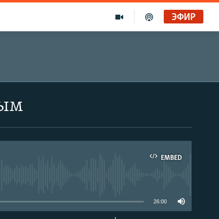
ЭФИР
ным
EMBED
able
26:00