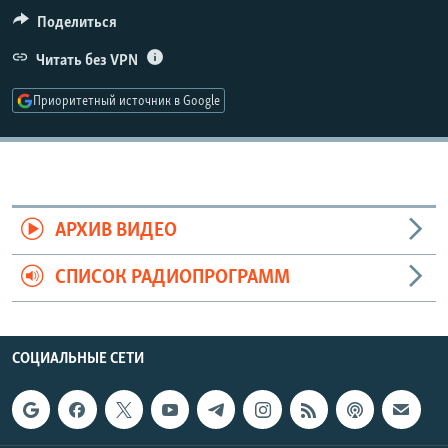
РАСПИСАНИЕ ВЕЩАНИЯ
Поделиться
ПОДПИШИТЕСЬ НА РАССЫЛКУ
Читать без VPN
Приоритетный источник в Google
СОЦИАЛЬНЫЕ СЕТИ
АРХИВ ВИДЕО
Все сайты РСЕ/РС
СПИСОК РАДИОПРОГРАММ
СОЦИАЛЬНЫЕ СЕТИ