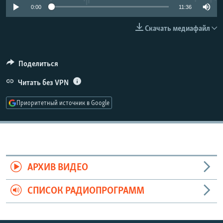
0:00
11:36
РАСПИСАНИЕ ВЕЩАНИЯ
ПОДПИШИТЕСЬ НА РАССЫЛКУ
Скачать медиафайл
СОЦИАЛЬНЫЕ СЕТИ
Поделиться
Читать без VPN
Приоритетный источник в Google
Все сайты РСЕ/РС
АРХИВ ВИДЕО
СПИСОК РАДИОПРОГРАММ