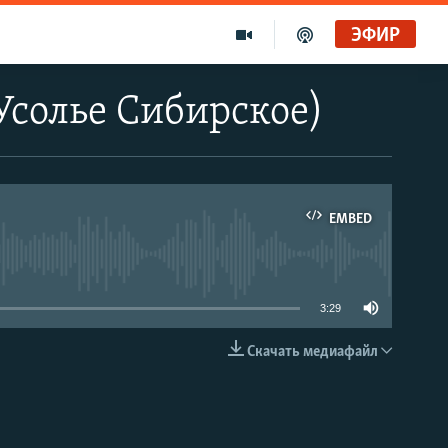
ЭФИР
(Усолье Сибирское)
EMBED
able
3:29
Скачать медиафайл
EMBED