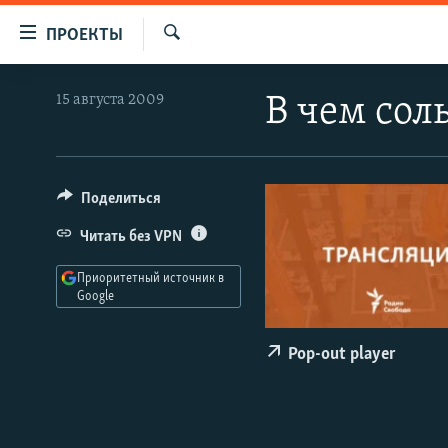
Ссылки
ПРОЕКТЫ
для
Искать
упрощенного
ПРОГРАММЫ
15 августа 2009
В чем сол
доступа
ПОДКАСТЫ
Вернуться
АВТОРСКИЕ ПРОЕКТЫ
к
основному
ЦИТАТЫ СВОБОДЫ
Поделиться
содержанию
МНЕНИЯ
Читать без VPN
Вернутся
КУЛЬТУРА
к
Приоритетный источник в
главной
Google
IDEL.РЕАЛИИ
навигации
КАВКАЗ.РЕАЛИИ
Вернутся
Pop-out player
к
СЕВЕР.РЕАЛИИ
поиску
СИБИРЬ.РЕАЛИИ