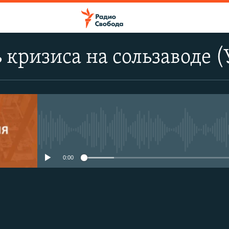
ь кризиса на сользаводе 
No media source currently avail
0:00