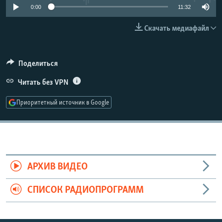
0:00
11:32
РАСПИСАНИЕ ВЕЩАНИЯ
ПОДПИШИТЕСЬ НА РАССЫЛКУ
Скачать медиафайл
СОЦИАЛЬНЫЕ СЕТИ
Поделиться
Читать без VPN
Приоритетный источник в Google
Все сайты РСЕ/РС
АРХИВ ВИДЕО
СПИСОК РАДИОПРОГРАММ