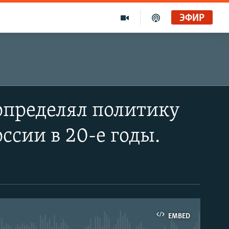
ЭФИР
определял политику
сии в 20-е годы.
EMBED