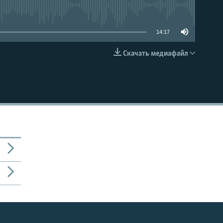
able
14:17
Скачать медиафайл
EMBED