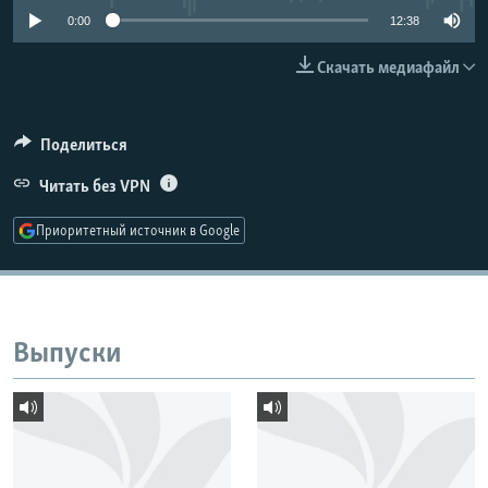
РАСПИСАНИЕ ВЕЩАНИЯ
0:00
12:38
ПОДПИШИТЕСЬ НА РАССЫЛКУ
Скачать медиафайл
СОЦИАЛЬНЫЕ СЕТИ
Поделиться
Читать без VPN
Приоритетный источник в Google
Все сайты РСЕ/РС
Выпуски