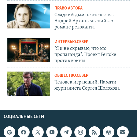
ПРАВО АВТОРА
Сладкий дым не отечества.
Андрей Архангельский – о
романе релоканта
ИНТЕРВЬЮ.СЕВЕР
"Я и не скрываю, что это
пропаганда". Проект Fertoke
против войны
ОБЩЕСТВО.СЕВЕР
Человек играющий. Памяти
журналиста Сергея Шолохова
СОЦИАЛЬНЫЕ СЕТИ