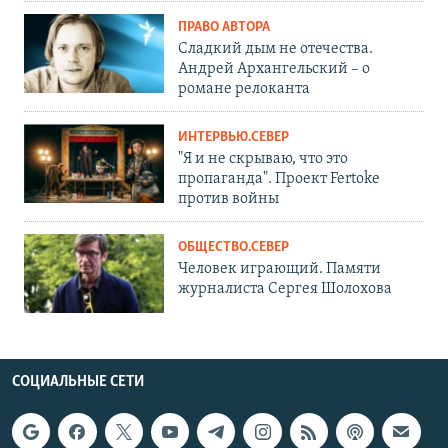
ПРАВО АВТОРА
Сладкий дым не отечества.
Андрей Архангельский – о
романе релоканта
ИНТЕРВЬЮ.СЕВЕР
"Я и не скрываю, что это
пропаганда". Проект Fertoke
против войны
ОБЩЕСТВО.СЕВЕР
Человек играющий. Памяти
журналиста Сергея Шолохова
СОЦИАЛЬНЫЕ СЕТИ