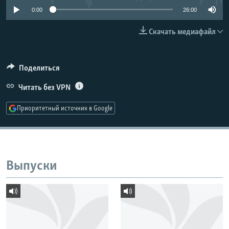
РАСПИСАНИЕ ВЕЩАНИЯ
0:00
26:00
ПОДПИШИТЕСЬ НА РАССЫЛКУ
Скачать медиафайл
СОЦИАЛЬНЫЕ СЕТИ
Поделиться
Читать без VPN
Приоритетный источник в Google
Все сайты РСЕ/РС
Выпуски