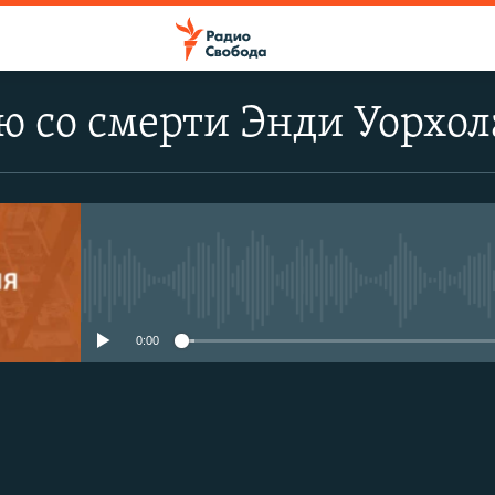
ю со смерти Энди Уорхол
No media source currently avail
0:00