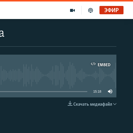
ЭФИР
а
EMBED
able
15:18
Скачать медиафайл
EMBED