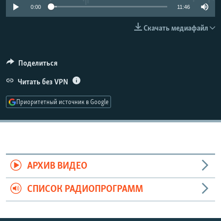
0:00
11:46
РАСПИСАНИЕ ВЕЩАНИЯ
ПОДПИШИТЕСЬ НА РАССЫЛКУ
Скачать медиафайл
СОЦИАЛЬНЫЕ СЕТИ
Поделиться
Читать без VPN
Приоритетный источник в Google
Все сайты РСЕ/РС
АРХИВ ВИДЕО
СПИСОК РАДИОПРОГРАММ