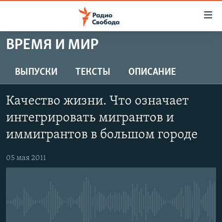
Ссылки
для
упрощенного
ВРЕМЯ И МИР
ПРОГРАММЫ
доступа
ПОДКАСТЫ
ВЫПУСКИ
ТЕКСТЫ
ОПИСАНИЕ
Вернуться
к
АВТОРСКИЕ ПРОЕКТЫ
основному
Качество жизни. Что означает
ЦИТАТЫ СВОБОДЫ
содержанию
интегрировать мигрантов и
Вернутся
МНЕНИЯ
иммигрантов в большом городе
к
КУЛЬТУРА
главной
05 мая 2011
навигации
IDEL.РЕАЛИИ
Вернутся
КАВКАЗ.РЕАЛИИ
к
СЕВЕР.РЕАЛИИ
поиску
No media source currently available
СИБИРЬ.РЕАЛИИ