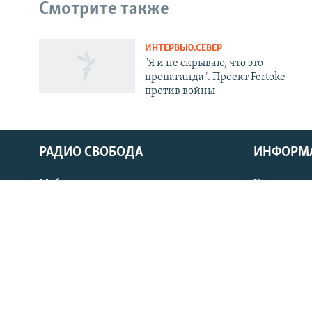
Смотрите также
ИНТЕРВЬЮ.СЕВЕР
СОЦИАЛЬНЫЕ СЕТИ
"Я и не скрываю, что это
пропаганда". Проект Fertoke
против войны
Все сайты РСЕ/РС
РАДИО СВОБОДА
ИНФОРМ
Мобильное приложение
Как слушат
Стипендия имени Петра Вайля
Как обойти
Архив 1997-2006
Рассылка
Контакт
Copyright