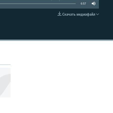
6:57
Скачать медиафайл
EMBED