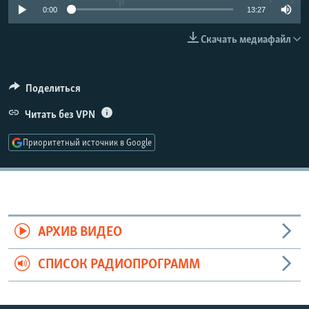
0:00
13:27
РАСПИСАНИЕ ВЕЩАНИЯ
ПОДПИШИТЕСЬ НА РАССЫЛКУ
Скачать медиафайл
СОЦИАЛЬНЫЕ СЕТИ
Поделиться
Читать без VPN
Приоритетный источник в Google
Все сайты РСЕ/РС
АРХИВ ВИДЕО
СПИСОК РАДИОПРОГРАММ