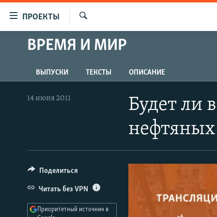
Ссылки
ПРОЕКТЫ
для
Искать
упрощенного
ВРЕМЯ И МИР
ПРОГРАММЫ
доступа
ПОДКАСТЫ
Вернуться
ВЫПУСКИ
ТЕКСТЫ
ОПИСАНИЕ
АВТОРСКИЕ ПРОЕКТЫ
к
основному
ЦИТАТЫ СВОБОДЫ
14 июня 2011
Будет ли 
содержанию
МНЕНИЯ
Вернутся
нефтяных
КУЛЬТУРА
к
главной
IDEL.РЕАЛИИ
навигации
КАВКАЗ.РЕАЛИИ
Вернутся
Поделиться
к
СЕВЕР.РЕАЛИИ
Читать без VPN
поиску
СИБИРЬ.РЕАЛИИ
Приоритетный источник в