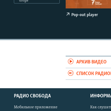
РАСПИСАНИЕ ВЕЩАНИЯ
Google
ПОДПИШИТЕСЬ НА РАССЫЛКУ
Pop-out player
АРХИВ ВИДЕО
СПИСОК РАДИ
РАДИО СВОБОДА
ИНФОРМ
Мобильное приложение
Как слушат
СОЦИАЛЬНЫЕ СЕТИ