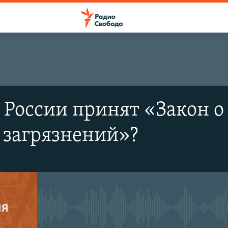
в России принят «Закон о
 загрязнений»?
No media source currently avail