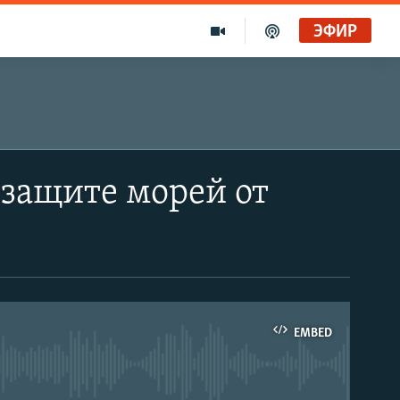
ЭФИР
 защите морей от
EMBED
able