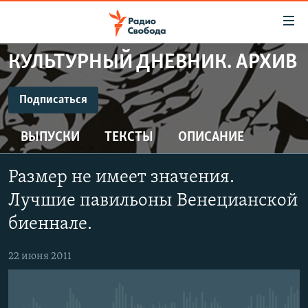
Ссылки
для
упрощенного
КУЛЬТУРНЫЙ ДНЕВНИК. АРХИВ
ПРОГРАММЫ
доступа
ПОДКАСТЫ
Подписаться
Вернуться
к
ПОДПИСАТЬСЯ
АВТОРСКИЕ ПРОЕКТЫ
основному
ВЫПУСКИ
ТЕКСТЫ
ОПИСАНИЕ
ЦИТАТЫ СВОБОДЫ
содержанию
CastBox
Вернутся
МНЕНИЯ
Размер не имеет значения.
к
КУЛЬТУРА
Лучшие павильоны Венецианской
главной
Подписаться
навигации
IDEL.РЕАЛИИ
биеннале.
Вернутся
КАВКАЗ.РЕАЛИИ
к
22 июня 2011
СЕВЕР.РЕАЛИИ
поиску
СИБИРЬ.РЕАЛИИ